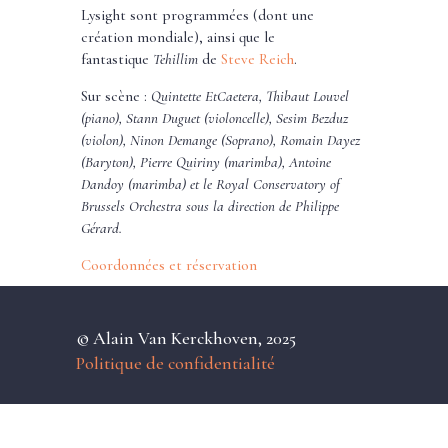
Lysight sont programmées (dont une
création mondiale), ainsi que le
fantastique
Tehillim
de
Steve Reich
.
Sur scène :
Quintette EtCaetera,
Thibaut Louvel
(piano),
Stann Duguet (violoncelle),
Sesim Bezduz
(violon),
Ninon Demange (Soprano),
Romain Dayez
(Baryton),
Pierre Quiriny (marimba), Antoine
Dandoy (marimba) et le
Royal Conservatory of
Brussels Orchestra sous la direction de
Philippe
Gérard.
Coordonnées et réservation
© Alain Van Kerckhoven, 2025
Politique de confidentialité