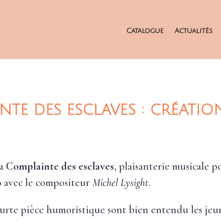
Catalogue
Actualités
NTE DES ESCLAVES : CRÉATI
la
Complainte des esclaves
, plaisanterie musicale p
0 avec le compositeur
Michel Lysight
.
ourte pièce humoristique sont bien entendu les jeun