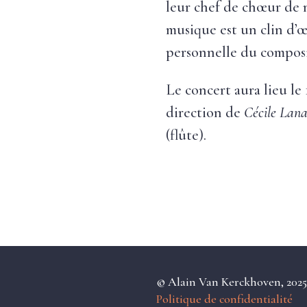
leur chef de chœur de 
musique est un clin d’œ
personnelle du composi
Le concert aura lieu le 
direction de
Cécile Lan
(flûte).
© Alain Van Kerckhoven, 202
Politique de confidentialité