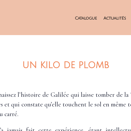
Catalogue
Actualités
UN KILO DE PLOMB
aissez l’histoire de Galilée qui laisse tomber de la
s et qui constate qu’elle touchent le sol en même te
u carré.
’a jamais fait cette expérience, étant intellec