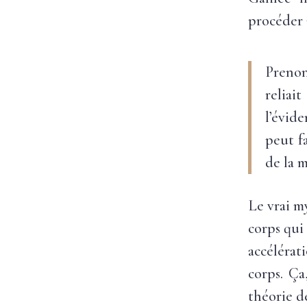
procéder 
Prenon
reliai
l’évid
peut f
de la m
Le vrai m
corps qui
accéléra
corps. Ça
théorie de